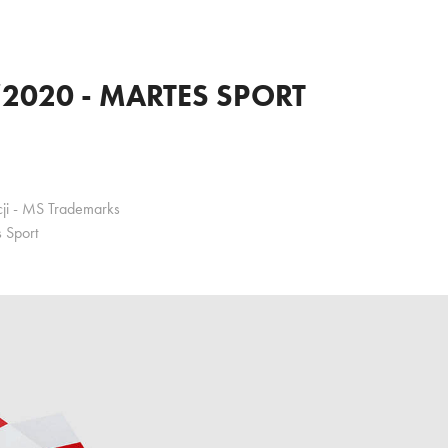
020 - MARTES SPORT
cji - MS Trademarks
s Sport