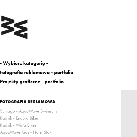
- Wybierz kategorię -
Fotografia reklamowa - portfolio
Projekty graficzne - portfolio
FOTOGRAFIA REKLAMOWA
Suntago - AquaWave Swimsuits
Radvik - Enduro Bikes
Radvik - Wisła Bikes
AquaWave Kids - Hotel Stok