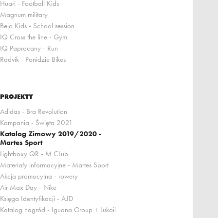
Huari - Football Kids
Magnum military
Bejo Kids - School session
IQ Cross the line - Gym
IQ Paprocany - Run
Radvik - Ponidzie Bikes
PROJEKTY
Adidas - Bra Revolution
Kampania - Święta 2021
Katalog Zimowy 2019/2020 -
Martes Sport
Lightboxy QR - M CLub
Materiały informacyjne - Martes Sport
Akcja promocyjna - rowery
Air Max Day - Nike
Księga Identyfikacji - AJD
Katalog nagród - Iguana Group + Lukoil