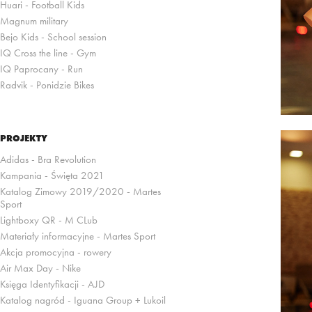
Huari - Football Kids
Magnum military
Bejo Kids - School session
IQ Cross the line - Gym
IQ Paprocany - Run
Radvik - Ponidzie Bikes
PROJEKTY
Adidas - Bra Revolution
Kampania - Święta 2021
Katalog Zimowy 2019/2020 - Martes
Sport
Lightboxy QR - M CLub
Materiały informacyjne - Martes Sport
Akcja promocyjna - rowery
Air Max Day - Nike
Księga Identyfikacji - AJD
Katalog nagród - Iguana Group + Lukoil